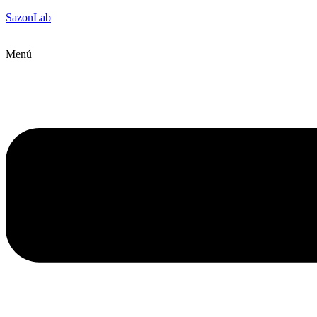
SazonLab
Menú